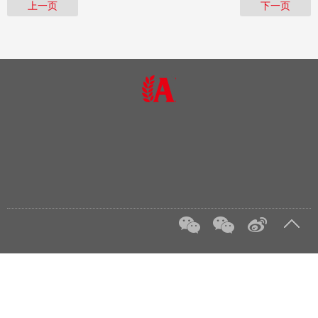
上一页
下一页
集团官网
联系我们
法律法规
我在安邦
版权所有：安邦财产保
股份有限公司版权所有
ICP备10017462号-1