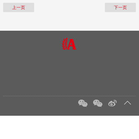
上一页
下一页
集团官网
联系我们
法律法规
我在安邦
版权所有：安邦财产保
股份有限公司版权所有
ICP备10017462号-1